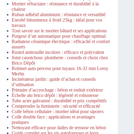
Mortier réfractaire : résistance et durabilité à la
chaleur
Ruban adhésif aluminium : résistance et versatilité
Enrobé bitumineux à froid 25kg : idéal pour vos
travaux
Tout savoir sur le mortier bâtard et ses applications
Purgeur d’air automatique pour chauffage optimal
Radiateur céramique électrique : efficacité et confort
assurés
Rustol antirouille incolore : efficace et polyvalent
Joint caoutchouc plomberie : conseils et choix chez
Brico Dépôt
Robinet auto perceur pour tuyaux 16-32 mm Leroy
Merlin
Incinérateur jardin : guide d’achat et conseils
d’utilisation
Primaire d’accrochage : béton et enduit extérieur
Échelle alu brico dépôt : légèreté et robustesse
Tube acier galvanisé : durabilité et prix compétitifs
Comprendre la fumisterie : sécurité et efficacité
Colle béton cellulaire : mortier idéal pour siporex
Colle double face : applications et avantages
pratiques
Nettoyant efficace pour dalles de terrasse en béton
Guide complet sur les vis autoforeuses et leurs