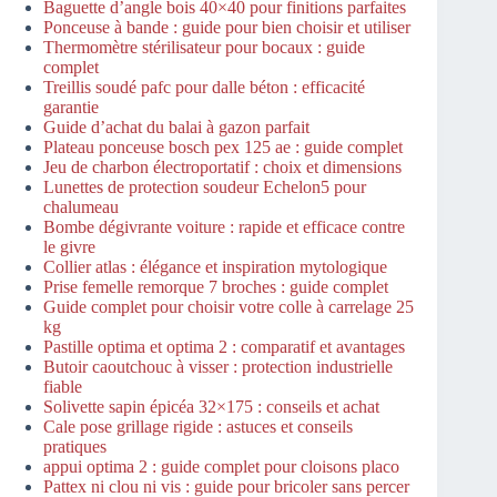
Baguette d’angle bois 40×40 pour finitions parfaites
Ponceuse à bande : guide pour bien choisir et utiliser
Thermomètre stérilisateur pour bocaux : guide
complet
Treillis soudé pafc pour dalle béton : efficacité
garantie
Guide d’achat du balai à gazon parfait
Plateau ponceuse bosch pex 125 ae : guide complet
Jeu de charbon électroportatif : choix et dimensions
Lunettes de protection soudeur Echelon5 pour
chalumeau
Bombe dégivrante voiture : rapide et efficace contre
le givre
Collier atlas : élégance et inspiration mytologique
Prise femelle remorque 7 broches : guide complet
Guide complet pour choisir votre colle à carrelage 25
kg
Pastille optima et optima 2 : comparatif et avantages
Butoir caoutchouc à visser : protection industrielle
fiable
Solivette sapin épicéa 32×175 : conseils et achat
Cale pose grillage rigide : astuces et conseils
pratiques
appui optima 2 : guide complet pour cloisons placo
Pattex ni clou ni vis : guide pour bricoler sans percer