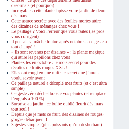
Chasse : ce que ces départements interdisent
désormais (et pourquoi)
Incroyable : cette plante tapisse votre jardin de fleurs
dès mars !
Cette astuce secrète avec des feuilles mortes attire
des dizaines de mésanges chez vous !
Le paillage ? Voici l’erreur que vous faites (les pros
vous corrigent)
Il pensait sa mâche foutue après octobre… ce geste a
tout changé !
« Ils sont revenus par dizaines » : la plante magique
qui attire les papillons chez vous
Plantez-les en octobre : le mois secret pour des
récoltes de fruits rouges XXL !
Elles ont rougi en une nuit : le secret que j’aurais
voulu savoir avant
Ce paillage naturel a décuplé mes fruits (et c’est ultra
simple)
Ce geste zéro déchet booste vos plantes (et remplace
l’engrais à 100 %)
Surprise au jardin : ce bulbe oublié fleurit dès mars
tout seul !
Depuis que je mets ce fruit, des dizaines de rouges-
gorges débarquent !
3 gestes simples (plus puissants qu’un désherbant)