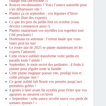
change tout (incroyable !)
Ronces envahissantes ? Voici l’astuce naturelle pour
s’en débarrasser vite !
Plantez ça en septembre : vos légumes d’hiver
assurés (liste des experts)
Ce que les pros du jardin font en octobre (vous
devriez commencer aussi !)
Plantez maintenant vos myrtilles (ou regrettez tout
l’été prochain) !
Hortensias en automne : l’erreur fatale que vous
faites peut les tuer
Le rosier star de 2025 se plante maintenant (et les
experts l’adorent)
Cette vivace oubliée transforme votre jardin en
paradis toute l’année !
Septembre, le mois secret des jardiniers : 4 fruits à
planter pour régaler toute la famille
Cette plante magique pousse vite, protège tout et
coûte presque rien !
Ce geste oublié fait fleurir vos pensées jusqu’aux
premières gelées !
4 gestes à faire avant fin octobre pour éviter que vos
agrumes ne meurent cet hiver
« Septembre : cette astuce secrète sauve vos pieds de
tomates épuisés ! »