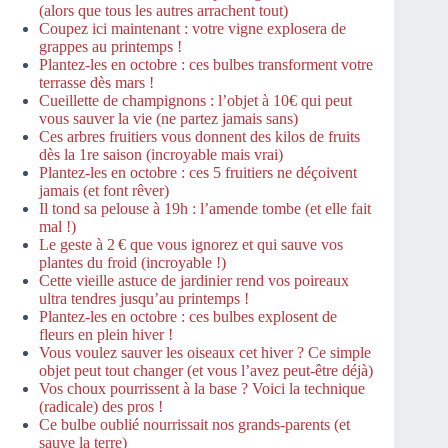
(alors que tous les autres arrachent tout)
Coupez ici maintenant : votre vigne explosera de
grappes au printemps !
Plantez-les en octobre : ces bulbes transforment votre
terrasse dès mars !
Cueillette de champignons : l’objet à 10€ qui peut
vous sauver la vie (ne partez jamais sans)
Ces arbres fruitiers vous donnent des kilos de fruits
dès la 1re saison (incroyable mais vrai)
Plantez-les en octobre : ces 5 fruitiers ne déçoivent
jamais (et font rêver)
Il tond sa pelouse à 19h : l’amende tombe (et elle fait
mal !)
Le geste à 2 € que vous ignorez et qui sauve vos
plantes du froid (incroyable !)
Cette vieille astuce de jardinier rend vos poireaux
ultra tendres jusqu’au printemps !
Plantez-les en octobre : ces bulbes explosent de
fleurs en plein hiver !
Vous voulez sauver les oiseaux cet hiver ? Ce simple
objet peut tout changer (et vous l’avez peut-être déjà)
Vos choux pourrissent à la base ? Voici la technique
(radicale) des pros !
Ce bulbe oublié nourrissait nos grands-parents (et
sauve la terre)