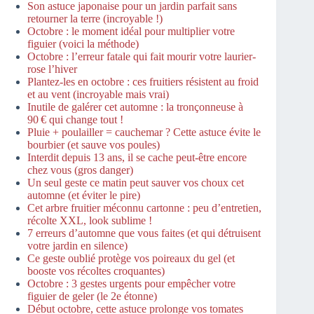
Son astuce japonaise pour un jardin parfait sans
retourner la terre (incroyable !)
Octobre : le moment idéal pour multiplier votre
figuier (voici la méthode)
Octobre : l’erreur fatale qui fait mourir votre laurier-
rose l’hiver
Plantez-les en octobre : ces fruitiers résistent au froid
et au vent (incroyable mais vrai)
Inutile de galérer cet automne : la tronçonneuse à
90 € qui change tout !
Pluie + poulailler = cauchemar ? Cette astuce évite le
bourbier (et sauve vos poules)
Interdit depuis 13 ans, il se cache peut-être encore
chez vous (gros danger)
Un seul geste ce matin peut sauver vos choux cet
automne (et éviter le pire)
Cet arbre fruitier méconnu cartonne : peu d’entretien,
récolte XXL, look sublime !
7 erreurs d’automne que vous faites (et qui détruisent
votre jardin en silence)
Ce geste oublié protège vos poireaux du gel (et
booste vos récoltes croquantes)
Octobre : 3 gestes urgents pour empêcher votre
figuier de geler (le 2e étonne)
Début octobre, cette astuce prolonge vos tomates