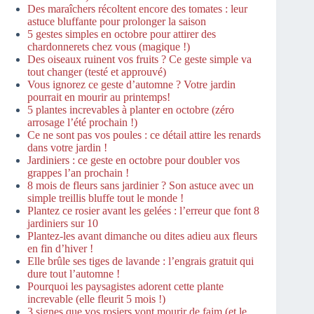
Des maraîchers récoltent encore des tomates : leur
astuce bluffante pour prolonger la saison
5 gestes simples en octobre pour attirer des
chardonnerets chez vous (magique !)
Des oiseaux ruinent vos fruits ? Ce geste simple va
tout changer (testé et approuvé)
Vous ignorez ce geste d’automne ? Votre jardin
pourrait en mourir au printemps!
5 plantes increvables à planter en octobre (zéro
arrosage l’été prochain !)
Ce ne sont pas vos poules : ce détail attire les renards
dans votre jardin !
Jardiniers : ce geste en octobre pour doubler vos
grappes l’an prochain !
8 mois de fleurs sans jardinier ? Son astuce avec un
simple treillis bluffe tout le monde !
Plantez ce rosier avant les gelées : l’erreur que font 8
jardiniers sur 10
Plantez-les avant dimanche ou dites adieu aux fleurs
en fin d’hiver !
Elle brûle ses tiges de lavande : l’engrais gratuit qui
dure tout l’automne !
Pourquoi les paysagistes adorent cette plante
increvable (elle fleurit 5 mois !)
3 signes que vos rosiers vont mourir de faim (et le