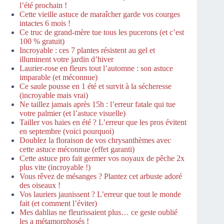
l’été prochain !
Cette vieille astuce de maraîcher garde vos courges
intactes 6 mois !
Ce truc de grand-mère tue tous les pucerons (et c’est
100 % gratuit)
Incroyable : ces 7 plantes résistent au gel et
illuminent votre jardin d’hiver
Laurier-rose en fleurs tout l’automne : son astuce
imparable (et méconnue)
Ce saule pousse en 1 été et survit à la sécheresse
(incroyable mais vrai)
Ne taillez jamais après 15h : l’erreur fatale qui tue
votre palmier (et l’astuce visuelle)
Tailler vos haies en été ? L’erreur que les pros évitent
en septembre (voici pourquoi)
Doublez la floraison de vos chrysanthèmes avec
cette astuce méconnue (effet garanti)
Cette astuce pro fait germer vos noyaux de pêche 2x
plus vite (incroyable !)
Vous rêvez de mésanges ? Plantez cet arbuste adoré
des oiseaux !
Vos lauriers jaunissent ? L’erreur que tout le monde
fait (et comment l’éviter)
Mes dahlias ne fleurissaient plus… ce geste oublié
les a métamorphosés !