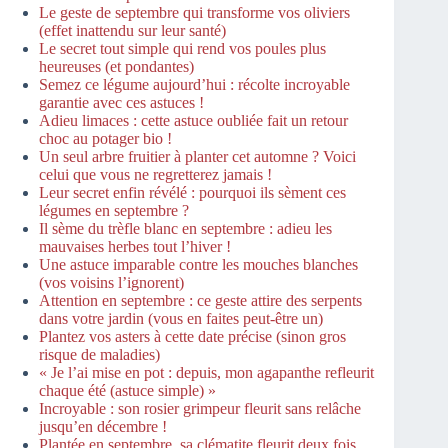
Le geste de septembre qui transforme vos oliviers
(effet inattendu sur leur santé)
Le secret tout simple qui rend vos poules plus
heureuses (et pondantes)
Semez ce légume aujourd’hui : récolte incroyable
garantie avec ces astuces !
Adieu limaces : cette astuce oubliée fait un retour
choc au potager bio !
Un seul arbre fruitier à planter cet automne ? Voici
celui que vous ne regretterez jamais !
Leur secret enfin révélé : pourquoi ils sèment ces
légumes en septembre ?
Il sème du trèfle blanc en septembre : adieu les
mauvaises herbes tout l’hiver !
Une astuce imparable contre les mouches blanches
(vos voisins l’ignorent)
Attention en septembre : ce geste attire des serpents
dans votre jardin (vous en faites peut-être un)
Plantez vos asters à cette date précise (sinon gros
risque de maladies)
« Je l’ai mise en pot : depuis, mon agapanthe refleurit
chaque été (astuce simple) »
Incroyable : son rosier grimpeur fleurit sans relâche
jusqu’en décembre !
Plantée en septembre, sa clématite fleurit deux fois