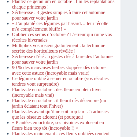
Plantez ce géranium en octobre : fini les replantations
chaque printemps !
Sécheresse : 3 gestes simples à faire cet automne
pour sauver votre jardin
« J’ai planté ces légumes par hasard… leur récolte
m’a complètement bluffé ! »
Oublier ces semis d’octobre ? L’erreur qui ruine vos
récoltes hivernales
Multipliez vos rosiers gratuitement : la technique
secrète des horticulteurs révélée !
Sécheresse d’été : 5 gestes clés à faire dès l’automne
pour sauver votre jardin
90 % des mauvaises herbes stoppées dès octobre
avec cette astuce (incroyable mais vraie)
Ce légume oublié à semer en octobre (vos récoltes
tendres vont surprendre)
Plantez-le en octobre : des fleurs en plein hiver
(incroyable mais vrai)
Plantez-le en octobre : il fleurit dès décembre (un
jardin éclatant tout l’hiver)
Plantez-les avant qu’il ne soit trop tard : 5 arbustes
que les oiseaux adorent (et pourquoi)
« Plantées en octobre, ses pivoines explosent en
fleurs bien trop tôt (incroyable !) «
Plantez-les maintenant : ces fleurs oubliées rendent