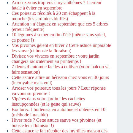
Arrosez-vous trop vos chrysanthèmes ? L’erreur
fatale à éviter en septembre
Ces poireaux récoltés à 20 cm échappent à la
mouche (les jardiniers bluffés)
Attention : n’élaguez en septembre que ces 5 arbres
(erreur fréquente)
10 légumes à semer en fin d’été (même sans soleil,
ça pousse !)
Vos pivoines gèlent en hiver ? Cette astuce imparable
les sauve (et booste la floraison)
Divisez vos vivaces en septembre : votre jardin
changera radicalement au printemps !
7 fleurs d’automne faciles à cultiver (votre balcon va
faire sensation)
Cette astuce attire un hérisson chez vous en 30 jours
(incroyable mais vrai)
Arroser vos poireaux tous les jours ? Leur réponse
va vous surprendre !
Vipères dans votre jardin : les cachettes
insoupçonnées (et le geste qui sauve)
Bouturez 1 hortensia en automne et obtenez-en 10
(méthode inratable)
Hiver rude ? Cette astuce sauve vos pivoines (et
booste leur floraison !)
Cette astuce te fait récolter des myrtilles maison dès