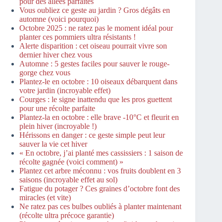
pour des allées parfaites
Vous oubliez ce geste au jardin ? Gros dégâts en
automne (voici pourquoi)
Octobre 2025 : ne ratez pas le moment idéal pour
planter ces pommiers ultra résistants !
Alerte disparition : cet oiseau pourrait vivre son
dernier hiver chez vous
Automne : 5 gestes faciles pour sauver le rouge-
gorge chez vous
Plantez-le en octobre : 10 oiseaux débarquent dans
votre jardin (incroyable effet)
Courges : le signe inattendu que les pros guettent
pour une récolte parfaite
Plantez-la en octobre : elle brave -10°C et fleurit en
plein hiver (incroyable !)
Hérissons en danger : ce geste simple peut leur
sauver la vie cet hiver
« En octobre, j’ai planté mes cassissiers : 1 saison de
récolte gagnée (voici comment) »
Plantez cet arbre méconnu : vos fruits doublent en 3
saisons (incroyable effet au sol)
Fatigue du potager ? Ces graines d’octobre font des
miracles (et vite)
Ne ratez pas ces bulbes oubliés à planter maintenant
(récolte ultra précoce garantie)