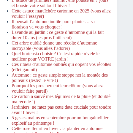
L’astuce de jardiniers malins : elle pousse en 7 jours
et booste votre sol tout l’hiver !
Cette astuce maraîchère cartonne en 2025 (vous allez
vouloir l’essayer)
Il pensait l’automne inutile pour planter… sa
floraison va vous choquer !
Lavande au jardin : ce geste d’automne qui la fait
durer 10 ans (les pros l’utilisent)
Cet arbre oublié donne une récolte d’automne
incroyable (vous allez l’adorer)
Quel hortensia choisir ? Ce test rapide révèle le
meilleur pour VOTRE jardin !
Ces rituels d’automne oubliés qui dopent vos récoltes
(effet garanti)
Automne : ce geste simple stoppe net la montée des
poireaux (testez-le vite !)
Pourquoi les pros percent leur clôture (vous allez
vouloir faire pareil)
Ce carton a sauvé mes légumes de la pluie (et doublé
ma récolte !)
Jardiniers, ne ratez pas cette date cruciale pour tondre
avant l’hiver !
5 gestes malins en septembre pour un bougainvillier
explosif au printemps !
Cette rose fleurit en hiver : la planter en automne