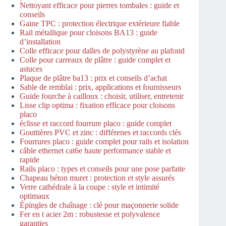
Nettoyant efficace pour pierres tombales : guide et
conseils
Gaine TPC : protection électrique extérieure fiable
Rail métallique pour cloisons BA13 : guide
d’installation
Colle efficace pour dalles de polystyrène au plafond
Colle pour carreaux de plâtre : guide complet et
astuces
Plaque de plâtre ba13 : prix et conseils d’achat
Sable de remblai : prix, applications et fournisseurs
Guide fourche à cailloux : choisir, utiliser, entretenir
Lisse clip optima : fixation efficace pour cloisons
placo
éclisse et raccord fourrure placo : guide complet
Gouttières PVC et zinc : différenes et raccords clés
Fourrures placo : guide complet pour rails et isolation
câble ethernet cat6e haute performance stable et
rapide
Rails placo : types et conseils pour une pose parfaite
Chapeau béton muret : protection et style assurés
Verre cathédrale à la coupe : style et intimité
optimaux
Épingles de chaînage : clé pour maçonnerie solide
Fer en t acier 2m : robustesse et polyvalence
garanties