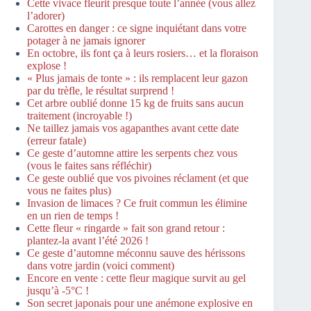
Cette vivace fleurit presque toute l’année (vous allez
l’adorer)
Carottes en danger : ce signe inquiétant dans votre
potager à ne jamais ignorer
En octobre, ils font ça à leurs rosiers… et la floraison
explose !
« Plus jamais de tonte » : ils remplacent leur gazon
par du trèfle, le résultat surprend !
Cet arbre oublié donne 15 kg de fruits sans aucun
traitement (incroyable !)
Ne taillez jamais vos agapanthes avant cette date
(erreur fatale)
Ce geste d’automne attire les serpents chez vous
(vous le faites sans réfléchir)
Ce geste oublié que vos pivoines réclament (et que
vous ne faites plus)
Invasion de limaces ? Ce fruit commun les élimine
en un rien de temps !
Cette fleur « ringarde » fait son grand retour :
plantez-la avant l’été 2026 !
Ce geste d’automne méconnu sauve des hérissons
dans votre jardin (voici comment)
Encore en vente : cette fleur magique survit au gel
jusqu’à -5°C !
Son secret japonais pour une anémone explosive en