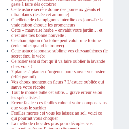
geste à faire dès octobre)
Cette astuce secrète donne des poireaux géants et
ultra blancs (testée cet automne)
Cueillette de champignons interdite ces jours-là : la
vraie raison choque les promeneurs
Cette « mauvaise herbe » envahit votre jardin… et
c’est une très bonne nouvelle !
Ce champignon d’octobre peut valoir une fortune
(voici où et quand le trouver)
Cette astuce japonaise sublime vos chrysanthèmes (le
secret ému le web)
Ce rosier sent si fort qu’il va faire oublier la lavande
chez vous !
7 plantes à planter d’urgence pour sauver vos rosiers
(effet garanti)
Vos choux montent en fleurs ? L’astuce oubliée qui
sauve votre récolte
Tout le monde taille cet arbre… grave erreur selon
les spécialistes !
Erreur fatale : ces feuilles ruinent votre compost sans
que vous le sachiez
Feuilles mortes : si vous les laissez au sol, voici ce
qui pourrait vous choquer
La méthode choc des pros pour décupler vos
agapanthes (vous l’ignorez sûrement)