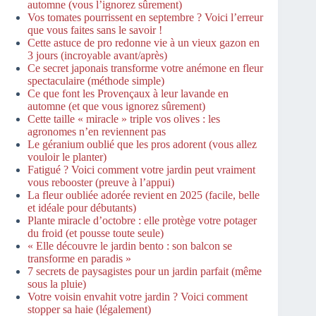
automne (vous l’ignorez sûrement)
Vos tomates pourrissent en septembre ? Voici l’erreur
que vous faites sans le savoir !
Cette astuce de pro redonne vie à un vieux gazon en
3 jours (incroyable avant/après)
Ce secret japonais transforme votre anémone en fleur
spectaculaire (méthode simple)
Ce que font les Provençaux à leur lavande en
automne (et que vous ignorez sûrement)
Cette taille « miracle » triple vos olives : les
agronomes n’en reviennent pas
Le géranium oublié que les pros adorent (vous allez
vouloir le planter)
Fatigué ? Voici comment votre jardin peut vraiment
vous rebooster (preuve à l’appui)
La fleur oubliée adorée revient en 2025 (facile, belle
et idéale pour débutants)
Plante miracle d’octobre : elle protège votre potager
du froid (et pousse toute seule)
« Elle découvre le jardin bento : son balcon se
transforme en paradis »
7 secrets de paysagistes pour un jardin parfait (même
sous la pluie)
Votre voisin envahit votre jardin ? Voici comment
stopper sa haie (légalement)