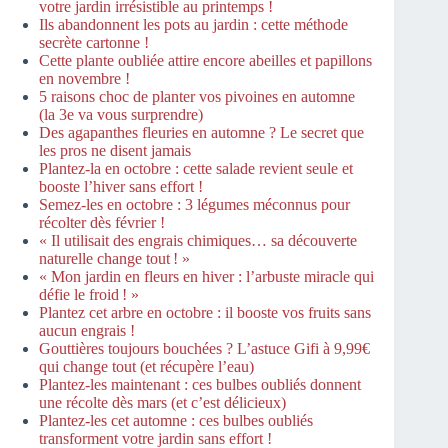
votre jardin irrésistible au printemps !
Ils abandonnent les pots au jardin : cette méthode
secrète cartonne !
Cette plante oubliée attire encore abeilles et papillons
en novembre !
5 raisons choc de planter vos pivoines en automne
(la 3e va vous surprendre)
Des agapanthes fleuries en automne ? Le secret que
les pros ne disent jamais
Plantez-la en octobre : cette salade revient seule et
booste l’hiver sans effort !
Semez-les en octobre : 3 légumes méconnus pour
récolter dès février !
« Il utilisait des engrais chimiques… sa découverte
naturelle change tout ! »
« Mon jardin en fleurs en hiver : l’arbuste miracle qui
défie le froid ! »
Plantez cet arbre en octobre : il booste vos fruits sans
aucun engrais !
Gouttières toujours bouchées ? L’astuce Gifi à 9,99€
qui change tout (et récupère l’eau)
Plantez-les maintenant : ces bulbes oubliés donnent
une récolte dès mars (et c’est délicieux)
Plantez-les cet automne : ces bulbes oubliés
transforment votre jardin sans effort !