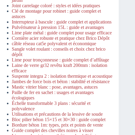
jardin
Joint carrelage coloré : styles et idées pratiques
Clé de montage pour robinet : guide complet et
astuces
Interrupteur à bascule : guide complet et applications
Pulvérisateur à pression 15L : guide et avantages
Lime plate métal : guide complet pour usage efficace
Cornière acier robuste et pratique chez Brico Dépôt
câble réseau cat5e polyvalent et économique
Sangle volet roulant : conseils et choix chez brico
dépôt
Lime pour tronçonneuse : guide complet d’affûtage
Laine de verre gr32 revêtu kraft 200mm : isolation
efficace
Suspente integra 2 : isolation thermique et acoustique
Jambes de force bois et béton : stabilité et résistance
Mastic vitrier blanc : pose, avantages, astuces
Paille de fer en sachet : usages et avantages
écologiques
Échelle transformable 3 plans : sécurité et
polyvalence
Utilisations et précautions de la lessive de soude
Bloc pilier béton 15×15 et 30×30 : guide complet
Bordure béton 1m: types, prix et points de vente
Guide complet des chevilles noires à visser