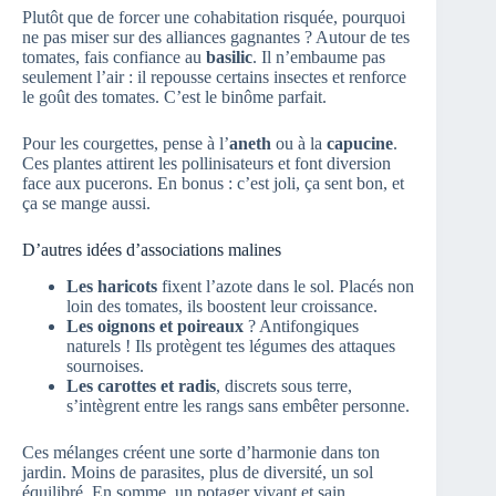
Plutôt que de forcer une cohabitation risquée, pourquoi
ne pas miser sur des alliances gagnantes ? Autour de tes
tomates, fais confiance au
basilic
. Il n’embaume pas
seulement l’air : il repousse certains insectes et renforce
le goût des tomates. C’est le binôme parfait.
Pour les courgettes, pense à l’
aneth
ou à la
capucine
.
Ces plantes attirent les pollinisateurs et font diversion
face aux pucerons. En bonus : c’est joli, ça sent bon, et
ça se mange aussi.
D’autres idées d’associations malines
Les haricots
fixent l’azote dans le sol. Placés non
loin des tomates, ils boostent leur croissance.
Les oignons et poireaux
? Antifongiques
naturels ! Ils protègent tes légumes des attaques
sournoises.
Les carottes et radis
, discrets sous terre,
s’intègrent entre les rangs sans embêter personne.
Ces mélanges créent une sorte d’harmonie dans ton
jardin. Moins de parasites, plus de diversité, un sol
équilibré. En somme, un potager vivant et sain.