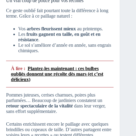
Un vrai coup de pouce pour vos récoltes
Ce geste oublié fait pourtant toute la différence à long
terme. Grâce à ce paillage naturel :
Vos
arbres fleurissent mieux
au printemps.
Les
fruits gagnent en taille, en goût et en
résistance
.
Le sol s’améliore d’année en année, sans engrais
chimiques.
À lire :
Plantez-les maintenant : ces bulbes
oubliés donnent une récolte dès mars (et c’est
délicieux)
Pommes juteuses, cerises charnues, poires plus
parfumées… Beaucoup de jardiniers constatent un
retour spectaculaire de la vitalité
dans leur verger,
sans effort supplémentaire.
Certains enrichissent encore le paillage avec quelques
brindilles ou copeaux de taille. D’autres partagent entre
voisins leurs « recettes » ou testent différentes