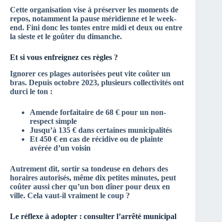
Cette organisation vise à préserver les moments de
repos, notamment
la pause méridienne et le week-
end
. Fini donc les tontes entre midi et deux ou entre
la sieste et le goûter du dimanche.
Et si vous enfreignez ces règles ?
Ignorer ces plages autorisées peut vite coûter un
bras. Depuis
octobre 2023
, plusieurs collectivités ont
durci le ton :
Amende forfaitaire de 68 €
pour un non-
respect simple
Jusqu’à 135 €
dans certaines municipalités
Et
450 €
en cas de récidive ou de plainte
avérée d’un voisin
Autrement dit, sortir sa tondeuse en dehors des
horaires autorisés, même dix petites minutes, peut
coûter aussi cher qu’un bon dîner pour deux en
ville. Cela vaut-il vraiment le coup ?
Le réflexe à adopter : consulter l’arrêté municipal