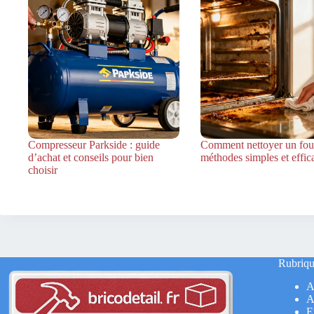
Compresseur Parkside : guide
Comment nettoyer un four
d’achat et conseils pour bien
méthodes simples et effic
choisir
Rubriqu
A
A
E