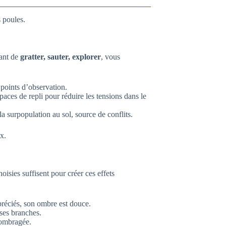
 poules.
tant de
gratter, sauter, explorer
, vous
 points d’observation.
paces de repli pour réduire les tensions dans le
la surpopulation au sol, source de conflits.
x.
isies suffisent pour créer ces effets
ppréciés, son ombre est douce.
 ses branches.
 ombragée.