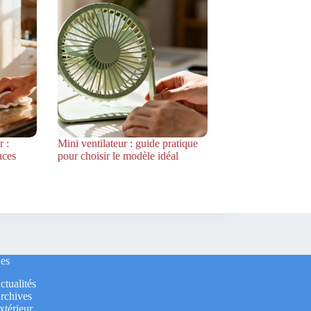
 :
Mini ventilateur : guide pratique
aces
pour choisir le modèle idéal
es
ctualités
rchives
xtérieur