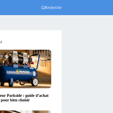
Recherche
si
ur Parkside : guide d’achat
s pour bien choisir