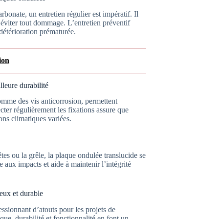
onate, un entretien régulier est impératif. Il
 éviter tout dommage. L’entretien préventif
 détérioration prématurée.
ion
lleure durabilité
comme des vis anticorrosion, permettent
cter régulièrement les fixations assure que
ons climatiques variées.
s ou la grêle, la plaque ondulée translucide se
ce aux impacts et aide à maintenir l’intégrité
eux et durable
ssionnant d’atouts pour les projets de
que, durabilité et fonctionnalité en font un