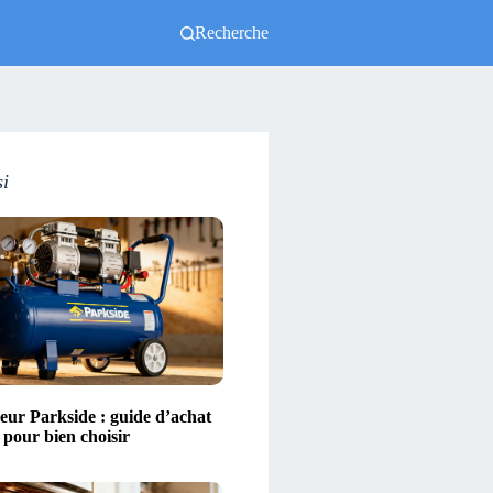
Recherche
si
ur Parkside : guide d’achat
s pour bien choisir