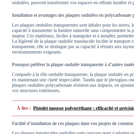
ondulées, peuvent transformer vos espaces en offrant lumière et p
Installation et avantages des plaques ondulées en polycarbonate p
Les plaques ondulées transparentes sont idéales pour les serres, les
capacité à transmettre la lumière naturelle sans compromettre la 
majeur. Ces matériaux, faciles à manipuler et à installer, permetten
La légèreté de la plaque ondulée translucide facilite le transport e
transparente, elle se distingue par sa capacité à résister aux rayur
environnements exigeants.
Pourquoi préférer la plaque ondulée transparente à d’autres maté
Comparée à la tôle ondulée transparente, la plaque ondulée en po
en maintenant une clarté impeccable. Tandis que le plexiglass ondu
plaques ondulées polycarbonate résistent aux impacts, en ajouta
vos structures extérieures.
À lire :
Pistolet mousse polyuréthane : efficacité et précisi
Facilité d’installation de ces plaques dans vos projets de construc
Les plaques translucides ondulées sont conçues pour s’adapter rap