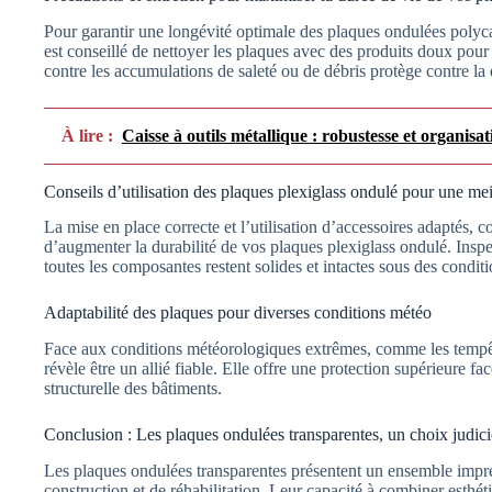
Pour garantir une longévité optimale des plaques ondulées polycarb
est conseillé de nettoyer les plaques avec des produits doux pour
contre les accumulations de saleté ou de débris protège contre la
À lire :
Caisse à outils métallique : robustesse et organisat
Conseils d’utilisation des plaques plexiglass ondulé pour une mei
La mise en place correcte et l’utilisation d’accessoires adaptés, 
d’augmenter la durabilité de vos plaques plexiglass ondulé. Inspe
toutes les composantes restent solides et intactes sous des conditi
Adaptabilité des plaques pour diverses conditions météo
Face aux conditions météorologiques extrêmes, comme les tempête
révèle être un allié fiable. Elle offre une protection supérieure fa
structurelle des bâtiments.
Conclusion : Les plaques ondulées transparentes, un choix judici
Les plaques ondulées transparentes présentent un ensemble impre
construction et de réhabilitation. Leur capacité à combiner esthéti