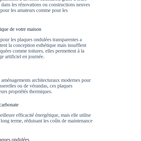
de dans les rénovations ou constructions neuves
ue pour les amateurs comme pour les
tique de votre maison
pour les plaques ondulées transparentes a
t la conception esthétique mais insufflent
quées comme toitures, elles permettent à la
ge artificiel en journée.
des aménagements architecturaux modernes pour
asserelles ou de vérandas, ces plaques
eurs propriétés thermiques.
carbonate
leure efficacité énergétique, mais elle utilise
long terme, réduisant les coûts de maintenance
laques ondulées