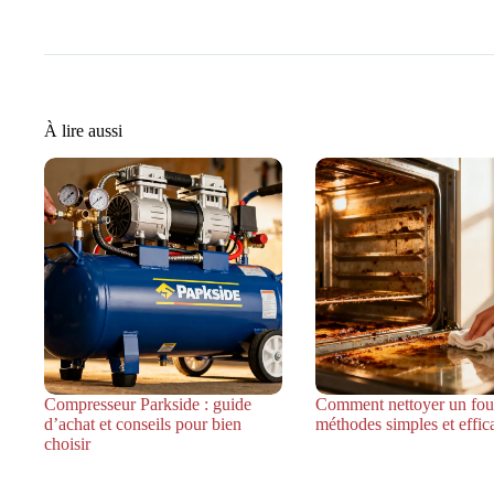
À lire aussi
Compresseur Parkside : guide
Comment nettoyer un four
d’achat et conseils pour bien
méthodes simples et effic
choisir