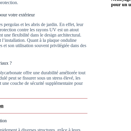
rotection.
pour un u
our votre extérieur
 pergolas et les abris de jardin. En effet, leur
protection contre les rayons UV est un atout
t une flexibilité dans le design architectural.
t l’installation. Quant à la plaque onduline
es et son utilisation souvent privilégiée dans des
riaux ?
lycarbonate offre une durabilité améliorée tout
lé peut se fissurer sous un stress élevé, les
nt une couche de sécurité supplémentaire pour
on
tion
idement à diverses structures, grâce à leurs