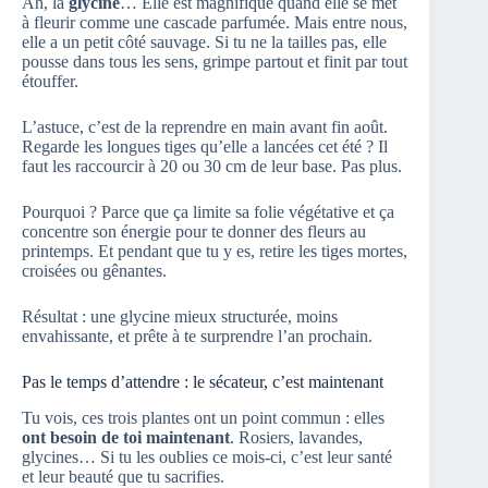
Ah, la
glycine
… Elle est magnifique quand elle se met
à fleurir comme une cascade parfumée. Mais entre nous,
elle a un petit côté sauvage. Si tu ne la tailles pas, elle
pousse dans tous les sens, grimpe partout et finit par tout
étouffer.
L’astuce, c’est de la reprendre en main avant fin août.
Regarde les longues tiges qu’elle a lancées cet été ? Il
faut les raccourcir à 20 ou 30 cm de leur base. Pas plus.
Pourquoi ? Parce que ça limite sa folie végétative et ça
concentre son énergie pour te donner des fleurs au
printemps. Et pendant que tu y es, retire les tiges mortes,
croisées ou gênantes.
Résultat : une glycine mieux structurée, moins
envahissante, et prête à te surprendre l’an prochain.
Pas le temps d’attendre : le sécateur, c’est maintenant
Tu vois, ces trois plantes ont un point commun : elles
ont besoin de toi maintenant
. Rosiers, lavandes,
glycines… Si tu les oublies ce mois-ci, c’est leur santé
et leur beauté que tu sacrifies.