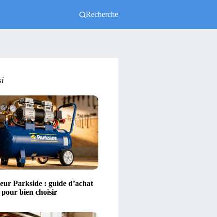
Recherche
si
ur Parkside : guide d’achat
s pour bien choisir