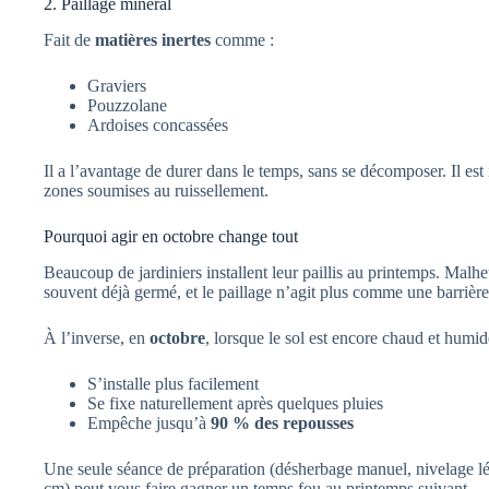
2. Paillage minéral
Fait de
matières inertes
comme :
Graviers
Pouzzolane
Ardoises concassées
Il a l’avantage de durer dans le temps, sans se décomposer. Il est
zones soumises au ruissellement.
Pourquoi agir en octobre change tout
Beaucoup de jardiniers installent leur paillis au printemps. Malheu
souvent déjà germé, et le paillage n’agit plus comme une barrièr
À l’inverse, en
octobre
, lorsque le sol est encore chaud et humide
S’installe plus facilement
Se fixe naturellement après quelques pluies
Empêche jusqu’à
90 % des repousses
Une seule séance de préparation (désherbage manuel, nivelage lég
cm) peut vous faire gagner un temps fou au printemps suivant.