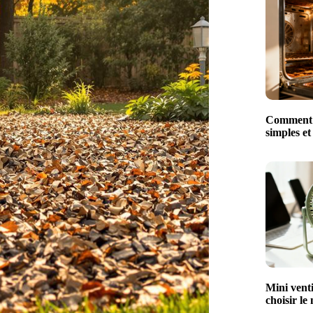
Comment n
simples et
Mini venti
choisir le