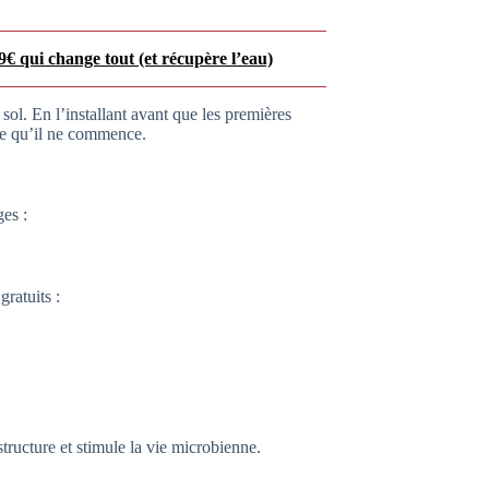
9€ qui change tout (et récupère l’eau)
ol. En l’installant avant que les premières
me qu’il ne commence.
ges :
gratuits :
structure et stimule la vie microbienne.