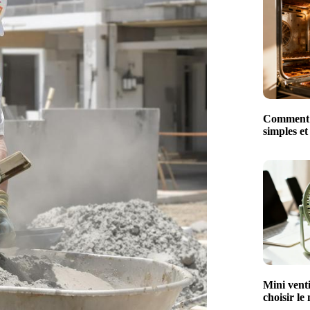
Comment n
simples et
Mini venti
choisir le