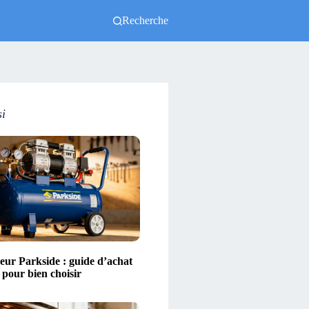
Recherche
si
ur Parkside : guide d’achat
s pour bien choisir