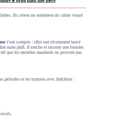
éduire le bruit dans une pièce
ables. Ils créent un sentiment de calme visuel
ome
l’ont compris : elles ont récemment lancé
it main plaît. Il touche et raconte une histoire.
ité que les meubles standards ne peuvent pas
s périodes et les textures avec fraîcheur :
’excès.