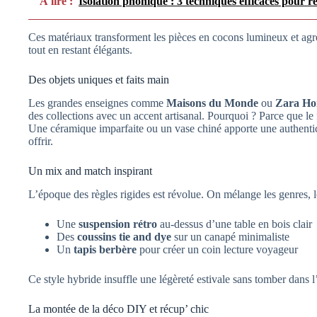
À lire :
Isolation phonique : 3 techniques efficaces pour r
Ces matériaux transforment les pièces en cocons lumineux et agré
tout en restant élégants.
Des objets uniques et faits main
Les grandes enseignes comme
Maisons du Monde
ou
Zara H
des collections avec un accent artisanal. Pourquoi ? Parce que le fa
Une céramique imparfaite ou un vase chiné apporte une authentic
offrir.
Un mix and match inspirant
L’époque des règles rigides est révolue. On mélange les genres, le
Une
suspension rétro
au-dessus d’une table en bois clair
Des
coussins tie and dye
sur un canapé minimaliste
Un
tapis berbère
pour créer un coin lecture voyageur
Ce style hybride insuffle une légèreté estivale sans tomber dans l
La montée de la déco DIY et récup’ chic