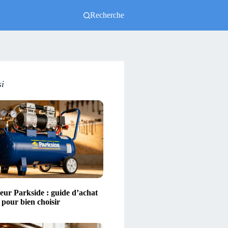
Recherche
si
ur Parkside : guide d’achat
s pour bien choisir