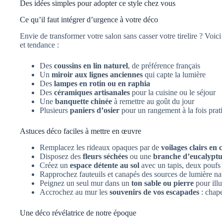
Des idées simples pour adopter ce style chez vous
Ce qu’il faut intégrer d’urgence à votre déco
Envie de transformer votre salon sans casser votre tirelire ? Voi
et tendance :
Des
coussins en lin naturel
, de préférence français
Un
miroir aux lignes anciennes
qui capte la lumière
Des
lampes en rotin ou en raphia
Des
céramiques artisanales
pour la cuisine ou le séjour
Une
banquette chinée
à remettre au goût du jour
Plusieurs
paniers d’osier
pour un rangement à la fois prati
Astuces déco faciles à mettre en œuvre
Remplacez les rideaux opaques par de
voilages clairs en 
Disposez des
fleurs séchées
ou une
branche d’eucalyptu
Créez un
espace détente au sol
avec un tapis, deux poufs 
Rapprochez fauteuils et canapés des sources de lumière nat
Peignez un seul mur dans un
ton sable ou pierre
pour ill
Accrochez au mur les
souvenirs de vos escapades
: chape
Une déco révélatrice de notre époque