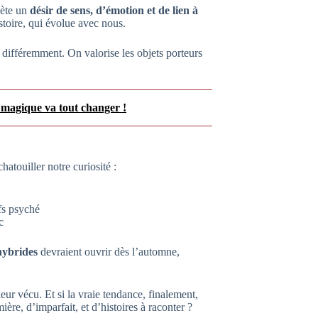
lète un
désir de sens, d’émotion et de lien à
stoire, qui évolue avec nous.
 différemment. On valorise les objets porteurs
e magique va tout changer !
hatouiller notre curiosité :
fs psyché
c
hybrides
devraient ouvrir dès l’automne,
eur vécu. Et si la vraie tendance, finalement,
ière, d’imparfait, et d’histoires à raconter ?