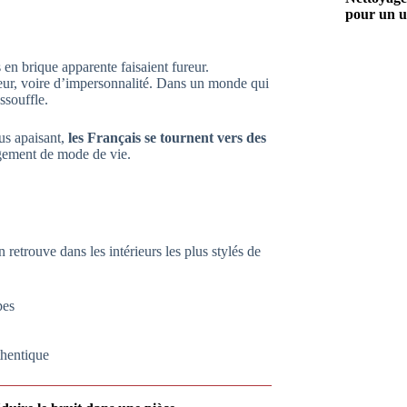
pour un u
s en brique apparente faisaient fureur.
eur, voire d’impersonnalité. Dans un monde qui
essouffle.
lus apaisant,
les Français se tournent vers des
ngement de mode de vie.
 retrouve dans les intérieurs les plus stylés de
pes
hentique