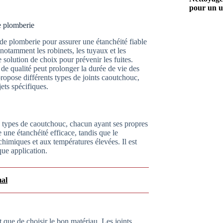
pour un u
e plomberie
 de plomberie pour assurer une étanchéité fiable
notamment les robinets, les tuyaux et les
e solution de choix pour prévenir les fuites.
e qualité peut prolonger la durée de vie des
propose différents types de joints caoutchouc,
ets spécifiques.
rs types de caoutchouc, chacun ayant ses propres
 une étanchéité efficace, tandis que le
himiques et aux températures élevées. Il est
que application.
mal
t que de choisir le bon matériau. Les joints