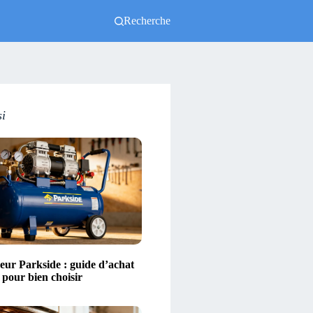
Recherche
si
ur Parkside : guide d’achat
s pour bien choisir