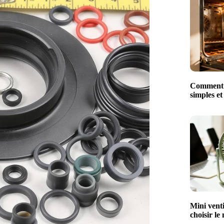
Comment n
simples et
Mini venti
choisir le