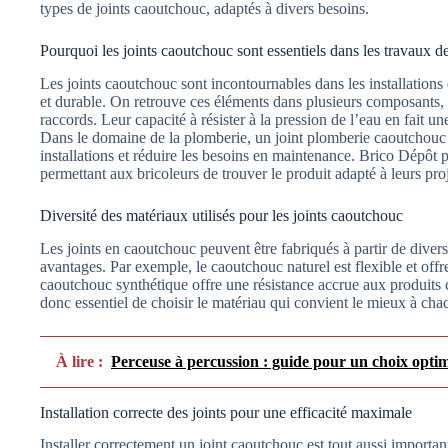
types de joints caoutchouc, adaptés à divers besoins.
Pourquoi les joints caoutchouc sont essentiels dans les travaux d
Les joints caoutchouc sont incontournables dans les installations
et durable. On retrouve ces éléments dans plusieurs composants, 
raccords. Leur capacité à résister à la pression de l’eau en fait un
Dans le domaine de la plomberie, un joint plomberie caoutchouc d
installations et réduire les besoins en maintenance. Brico Dépôt 
permettant aux bricoleurs de trouver le produit adapté à leurs proj
Diversité des matériaux utilisés pour les joints caoutchouc
Les joints en caoutchouc peuvent être fabriqués à partir de dive
avantages. Par exemple, le caoutchouc naturel est flexible et offre
caoutchouc synthétique offre une résistance accrue aux produits c
donc essentiel de choisir le matériau qui convient le mieux à cha
À lire :
Perceuse à percussion : guide pour un choix opti
Installation correcte des joints pour une efficacité maximale
Installer correctement un joint caoutchouc est tout aussi importan