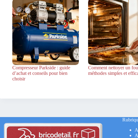
Compresseur Parkside : guide
Comment nettoyer un four
d’achat et conseils pour bien
méthodes simples et effic
choisir
Rubriqu
A
A