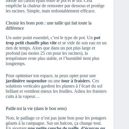
même un carton épais entre le pot et le sol. Cela
empêche la chaleur de remonter par dessous et protège
les racines. Simple, mais redoutablement efficace.
Choisir les bons pots : une taille qui fait toute la
différence
Un autre point essentiel, c’est le type de pot. Un
pot
trop petit chauffe plus vite
et se vide de son eau en un
rien de temps. Alors que dans un pot plus large et
profond (au moins 25 cm pour les racines), la
température reste plus stable, et l’humidité tient plus
longtemps.
Pour optimiser ton espace, tu peux opter pour une
jardinière suspendue
ou une
tour à fraisiers
. Ces
solutions verticales gardent les plantes à l’écart du sol
brûlant et ventilent mieux les feuilles. Adieu les fraisiers
cuits à la vapeur…
Paille-toi la vie (dans le bon sens)
Non, le paillage ce n’est pas juste bon pour les potagers
géants à la campagne. Sur un balcon, ça change tout.
En ajoutant
une petite couche de paille, d’écorces ou