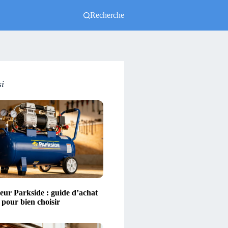
Recherche
si
ur Parkside : guide d’achat
s pour bien choisir