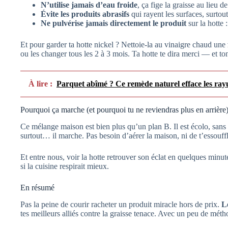
N’utilise jamais d’eau froide
, ça fige la graisse au lieu d
Évite les produits abrasifs
qui rayent les surfaces, surtout
Ne pulvérise jamais directement le produit
sur la hotte 
Et pour garder ta hotte nickel ? Nettoie-la au vinaigre chaud une
ou les changer tous les 2 à 3 mois. Ta hotte te dira merci — et ton
À lire :
Parquet abîmé ? Ce remède naturel efface les ray
Pourquoi ça marche (et pourquoi tu ne reviendras plus en arrière
Ce mélange maison est bien plus qu’un plan B. Il est écolo, sans
surtout… il marche. Pas besoin d’aérer la maison, ni de t’essouffl
Et entre nous, voir la hotte retrouver son éclat en quelques minu
si la cuisine respirait mieux.
En résumé
Pas la peine de courir racheter un produit miracle hors de prix.
Le
tes meilleurs alliés contre la graisse tenace. Avec un peu de métho