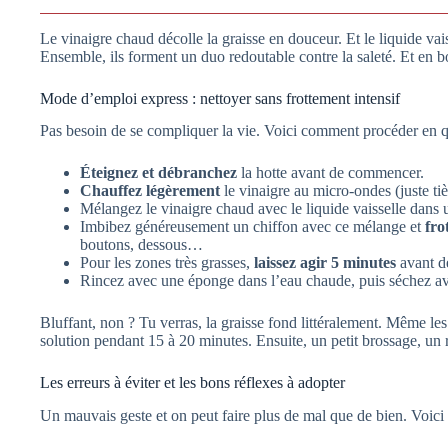
Le vinaigre chaud décolle la graisse en douceur. Et le liquide vais
Ensemble, ils forment un duo redoutable contre la saleté. Et en bon
Mode d’emploi express : nettoyer sans frottement intensif
Pas besoin de se compliquer la vie. Voici comment procéder en q
Éteignez et débranchez
la hotte avant de commencer.
Chauffez légèrement
le vinaigre au micro-ondes (juste tiè
Mélangez le vinaigre chaud avec le liquide vaisselle dans un
Imbibez généreusement un chiffon avec ce mélange et
fro
boutons, dessous…
Pour les zones très grasses,
laissez agir 5 minutes
avant d
Rincez avec une éponge dans l’eau chaude, puis séchez av
Bluffant, non ? Tu verras, la graisse fond littéralement. Même les
solution pendant 15 à 20 minutes. Ensuite, un petit brossage, un ri
Les erreurs à éviter et les bons réflexes à adopter
Un mauvais geste et on peut faire plus de mal que de bien. Voici 