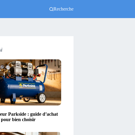
Recherche
si
ur Parkside : guide d’achat
s pour bien choisir