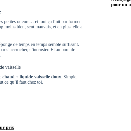
pour un u
e
es petites odeurs… et tout ça finit par former
p moins bien, sent mauvais, et en plus, elle a
éponge de temps en temps semble suffisant.
 par s’accrocher, s’incruster. Et au bout de
.
de vaisselle
c chaud + liquide vaisselle doux
. Simple,
t ce qu’il faut chez toi.
ur prix