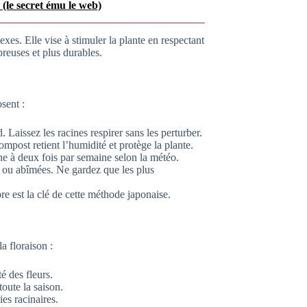
(le secret ému le web)
xes. Elle vise à stimuler la plante en respectant
reuses et plus durables.
sent :
 Laissez les racines respirer sans les perturber.
mpost retient l’humidité et protège la plante.
ne à deux fois par semaine selon la météo.
s ou abîmées. Ne gardez que les plus
bre est la clé de cette méthode japonaise.
a floraison :
té des fleurs.
toute la saison.
es racinaires.