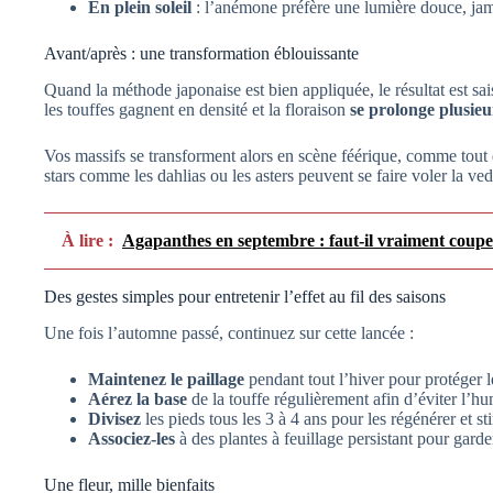
En plein soleil
: l’anémone préfère une lumière douce, jam
Avant/après : une transformation éblouissante
Quand la méthode japonaise est bien appliquée, le résultat est sai
les touffes gagnent en densité et la floraison
se prolonge plusie
Vos massifs se transforment alors en scène féérique, comme tout d
stars comme les dahlias ou les asters peuvent se faire voler la ve
À lire :
Agapanthes en septembre : faut-il vraiment couper
Des gestes simples pour entretenir l’effet au fil des saisons
Une fois l’automne passé, continuez sur cette lancée :
Maintenez le paillage
pendant tout l’hiver pour protéger l
Aérez la base
de la touffe régulièrement afin d’éviter l’hu
Divisez
les pieds tous les 3 à 4 ans pour les régénérer et s
Associez-les
à des plantes à feuillage persistant pour garde
Une fleur, mille bienfaits