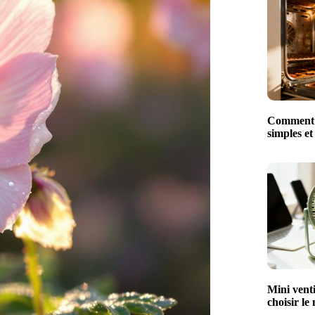
Comment n
simples et
Mini venti
choisir le