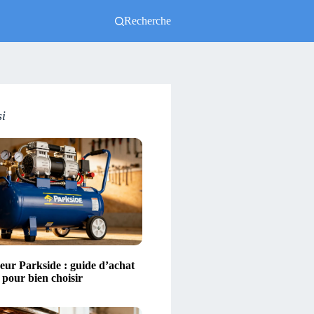
Recherche
si
ur Parkside : guide d’achat
s pour bien choisir