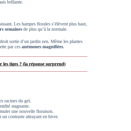
ais brûlante.
sissant. Les hampes florales s’élèvent plus haut,
urs semaines
de plus qu’à la normale.
roit sortie d’un jardin zen. Même les plantes
dette par ces
anémones magnifiées
.
 les tiges ? (la réponse surprend)
es racines du gel.
midité stagnante.
timuler une nouvelle floraison.
r un contraste attrayant en hiver.