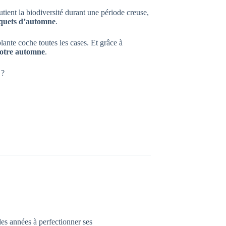
ient la biodiversité durant une période creuse,
uquets d’automne
.
lante coche toutes les cases. Et grâce à
votre automne
.
 ?
des années à perfectionner ses