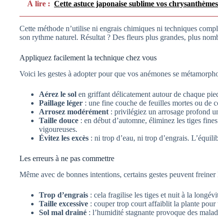
À lire :
Cette astuce japonaise sublime vos chrysanthèmes 
Cette méthode n’utilise ni engrais chimiques ni techniques comple
son rythme naturel. Résultat ? Des fleurs plus grandes, plus nomb
Appliquez facilement la technique chez vous
Voici les gestes à adopter pour que vos anémones se métamorpho
Aérez le sol
en griffant délicatement autour de chaque pied.
Paillage léger
: une fine couche de feuilles mortes ou de co
Arrosez modérément
: privilégiez un arrosage profond u
Taille douce
: en début d’automne, éliminez les tiges fine
vigoureuses.
Évitez les excès
: ni trop d’eau, ni trop d’engrais. L’équili
Les erreurs à ne pas commettre
Même avec de bonnes intentions, certains gestes peuvent freiner l
Trop d’engrais
: cela fragilise les tiges et nuit à la longévi
Taille excessive
: couper trop court affaiblit la plante pour 
Sol mal drainé
: l’humidité stagnante provoque des maladi