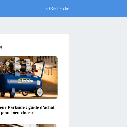
Recherche
si
ur Parkside : guide d’achat
s pour bien choisir