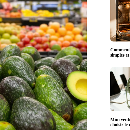
Comment n
simples et
Mini venti
choisir le