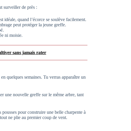
t surveiller de près :
st idéale, quand l’écorce se soulève facilement.
ombrage peut protéger la jeune greffe.
pé.
ée ni moisie.
tiver sans jamais rater
e” en quelques semaines. Tu verras apparaître un
er une nouvelle greffe sur le même arbre, tant
tes pousses pour construire une belle charpente à
 tout ne plie au premier coup de vent.