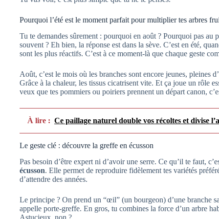
Pourquoi l’été est le moment parfait pour multiplier tes arbres frui
Tu te demandes sûrement : pourquoi en août ? Pourquoi pas au 
souvent ? Eh bien, la réponse est dans la sève. C’est en été, quan
sont les plus réactifs. C’est à ce moment-là que chaque geste co
Août, c’est le mois où les branches sont encore jeunes, pleines d’
Grâce à la chaleur, les tissus cicatrisent vite. Et ça joue un rôle es
veux que tes pommiers ou poiriers prennent un départ canon, c’e
À lire :
Ce paillage naturel double vos récoltes et divise l
Le geste clé : découvre la greffe en écusson
Pas besoin d’être expert ni d’avoir une serre. Ce qu’il te faut, c’
écusson
. Elle permet de reproduire fidèlement tes variétés préfér
d’attendre des années.
Le principe ? On prend un “œil” (un bourgeon) d’une branche sain
appelle porte-greffe. En gros, tu combines la force d’un arbre hab
Astucieux, non ?