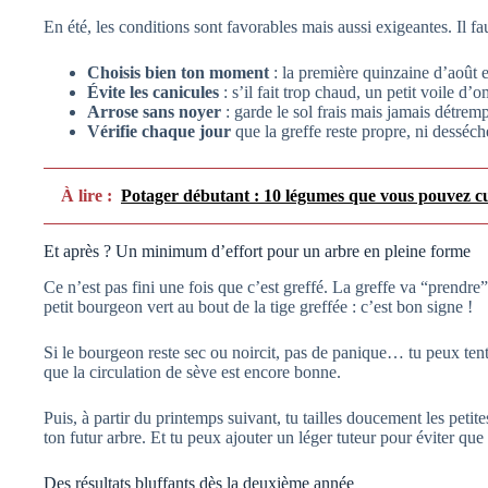
En été, les conditions sont favorables mais aussi exigeantes. Il fau
Choisis bien ton moment
: la première quinzaine d’août e
Évite les canicules
: s’il fait trop chaud, un petit voile d’
Arrose sans noyer
: garde le sol frais mais jamais détrem
Vérifie chaque jour
que la greffe reste propre, ni desséch
À lire :
Potager débutant : 10 légumes que vous pouvez cul
Et après ? Un minimum d’effort pour un arbre en pleine forme
Ce n’est pas fini une fois que c’est greffé. La greffe va “prendr
petit bourgeon vert au bout de la tige greffée : c’est bon signe !
Si le bourgeon reste sec ou noircit, pas de panique… tu peux tent
que la circulation de sève est encore bonne.
Puis, à partir du printemps suivant, tu tailles doucement les peti
ton futur arbre. Et tu peux ajouter un léger tuteur pour éviter que
Des résultats bluffants dès la deuxième année