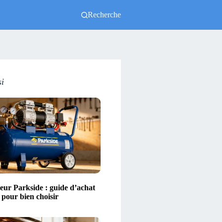
Recherche
si
ur Parkside : guide d’achat
s pour bien choisir