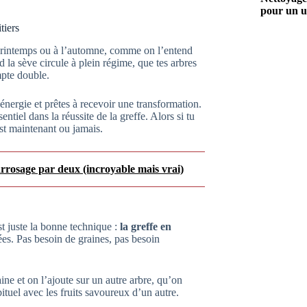
pour un u
tiers
printemps ou à l’automne, comme on l’entend
d la sève circule à plein régime, que tes arbres
mpte double.
énergie et prêtes à recevoir une transformation.
sentiel dans la réussite de la greffe. Alors si tu
st maintenant ou jamais.
’arrosage par deux (incroyable mais vrai)
est juste la bonne technique :
la greffe en
ées. Pas besoin de graines, pas besoin
e et on l’ajoute sur un autre arbre, qu’on
ituel avec les fruits savoureux d’un autre.