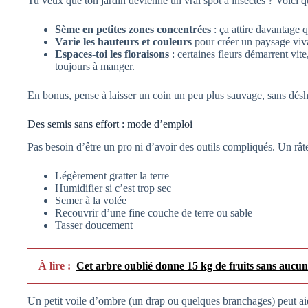
Tu veux que ton jardin devienne un vrai spot à insectes ? Voici q
Sème en petites zones concentrées
: ça attire davantage q
Varie les hauteurs et couleurs
pour créer un paysage viva
Espaces-toi les floraisons
: certaines fleurs démarrent vite
toujours à manger.
En bonus, pense à laisser un coin un peu plus sauvage, sans désh
Des semis sans effort : mode d’emploi
Pas besoin d’être un pro ni d’avoir des outils compliqués. Un râte
Légèrement gratter la terre
Humidifier si c’est trop sec
Semer à la volée
Recouvrir d’une fine couche de terre ou sable
Tasser doucement
À lire :
Cet arbre oublié donne 15 kg de fruits sans aucun 
Un petit voile d’ombre (un drap ou quelques branchages) peut aid