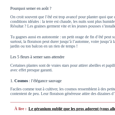
Pourquoi semer en août ?
On croit souvent que l’été est trop avancé pour planter quoi que ce
conditions idéales : la terre est chaude, les nuits sont plus humid
Résultat ? Les graines germent vite et les jeunes pousses s’installe
Tu gagnes aussi en autonomie : un petit orage de fin d’été peut suf
surtout, la floraison peut durer jusqu’à l’automne, voire jusqu’à
jardin ou ton balcon en un rien de temps !
Les 5 fleurs à semer sans attendre
Certaines plantes sont de vraies stars pour attirer abeilles et pap
avec effet presque garanti.
1.
Cosmos
: l’élégance sauvage
Faciles comme tout à cultiver, les cosmos ressemblent à des petites
contentent de peu. Leur floraison généreuse attire des dizaines d’
À lire :
Le géranium oublié que les pros adorent (vous alle