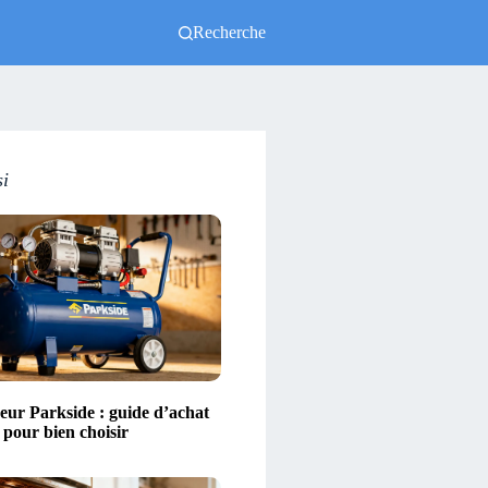
Recherche
si
ur Parkside : guide d’achat
s pour bien choisir